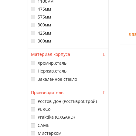
1100мм
475мм
575мм
300мм
425мм
3 3
300мм
Материал корпуса
Хромир.сталь
Нержав.сталь
Закаленное стекло
Производитель
Ростов-Дон (РостЕвроСтрой)
PERCo
Praktika (OXGARD)
CAME
Мистерком