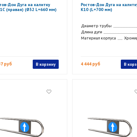
тов-Дон Дуга на калитку
Ростов-Дон Дуга на калитк
1С (правая) (Ø32 L=660 мм)
К10 (L=700 мм)
Диаметр трубы
Длина дуги
Материал корпуса
Хроми
37 руб
В корзину
4 444 руб
В кор