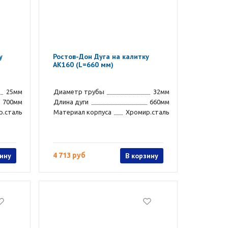
у
Ростов-Дон Дуга на калитку
АК160 (L=660 мм)
25мм
Диаметр трубы
32мм
700мм
Длина дуги
660мм
р.сталь
Материал корпуса
Хромир.сталь
зину
4 713 руб
В корзину