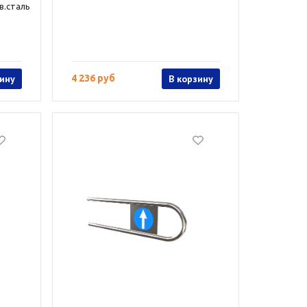
в.сталь
зину
4 236 руб
В корзину