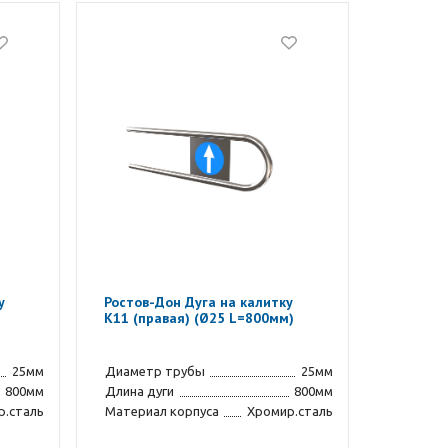
у
Ростов-Дон Дуга на калитку
К11 (правая) (Ø25 L=800мм)
25мм
Диаметр трубы
25мм
800мм
Длина дуги
800мм
р.сталь
Материал корпуса
Хромир.сталь