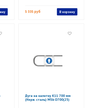
зину
5 335 руб
В корзину
)
Дуга на калитку К11 700 мм
(Нерж. сталь) MSk-D700(25)