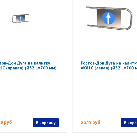
тов-Дон Дуга на калитку
Ростов-Дон Дуга на калитк
1С (правая) (Ø32 L=760 мм)
АК81С (левая) (Ø32 L=760 
19 руб
В корзину
5 219 руб
В кор