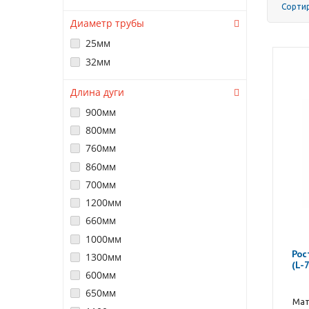
Сорти
Диаметр трубы
25мм
32мм
Длина дуги
900мм
800мм
760мм
860мм
700мм
1200мм
660мм
1000мм
Рос
1300мм
(L-
600мм
650мм
Мат