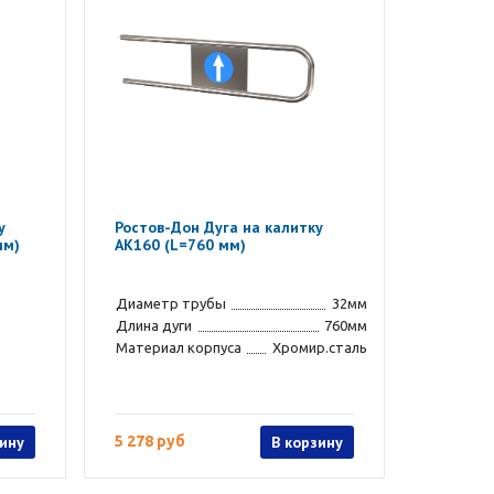
у
Ростов-Дон Дуга на калитку
мм)
АК160 (L=760 мм)
Диаметр трубы
32мм
Длина дуги
760мм
Материал корпуса
Хромир.сталь
зину
5 278 руб
В корзину