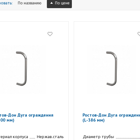
По названию
По цене
ровать:
тов-Дон Дуга ограждения
Ростов-Дон Дуга огражден
700 мм)
(L-386 мм)
ериал корпуса
Нержав.сталь
Диаметр трубы