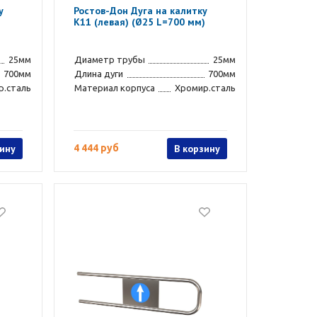
у
Ростов-Дон Дуга на калитку
К11 (левая) (Ø25 L=700 мм)
25мм
Диаметр трубы
25мм
700мм
Длина дуги
700мм
р.сталь
Материал корпуса
Хромир.сталь
зину
4 444 руб
В корзину