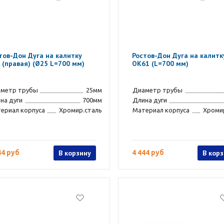
тов-Дон Дуга на калитку
Ростов-Дон Дуга на калитк
 (правая) (Ø25 L=700 мм)
ОК61 (L=700 мм)
метр трубы
25мм
Диаметр трубы
на дуги
700мм
Длина дуги
ериал корпуса
Хромир.сталь
Материал корпуса
Хроми
44 руб
В корзину
4 444 руб
В кор