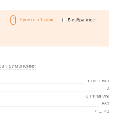
Купить в 1 клик
В избранное
ра применения
отсутствует
2
антипаника
660
+1...+40