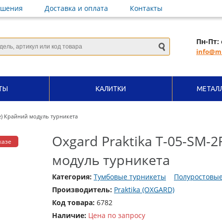
ешения
Доставка и оплата
Контакты
Пн-Пт: 
info@mi
ТЫ
КАЛИТКИ
МЕТАЛ
re) Крайний модуль турникета
Oxgard Praktika T-05-SM-2
казе
модуль турникета
Категория:
Тумбовые турникеты
Полуростовые
Производитель:
Praktika (OXGARD)
Код товара:
6782
Наличие:
Цена по запросу